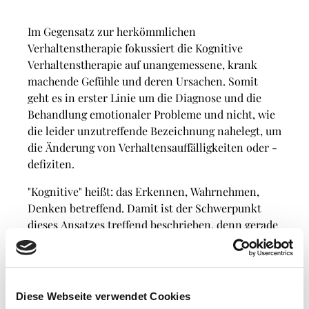
Im Gegensatz zur herkömmlichen
Verhaltenstherapie fokussiert die Kognitive
Verhaltenstherapie auf unangemessene, krank
machende Gefühle und deren Ursachen. Somit
geht es in erster Linie um die Diagnose und die
Behandlung emotionaler Probleme und nicht, wie
die leider unzutreffende Bezeichnung nahelegt, um
die Änderung von Verhaltensauffälligkeiten oder -
defiziten.
"Kognitive" heißt: das Erkennen, Wahrnehmen,
Denken betreffend. Damit ist der Schwerpunkt
dieses Ansatzes treffend beschrieben, denn gerade
die Art und Weise unseres Denkens, unsere
Normensysteme und Wertmaßstäbe einerseits und
die damit einhergehenden Gefühle andererseits
sind in der Kognitiven-Verhaltenstherapie
Diese Webseite verwendet Cookies
besonders zentral, da wir einen direkten Bezug