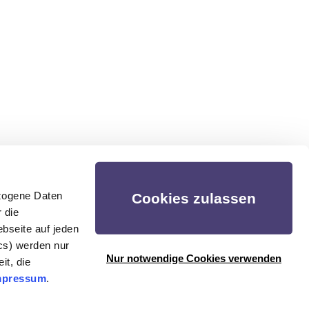
zogene Daten
Cookies zulassen
 die
bseite auf jeden
ics) werden nur
Königstein |
Psychotherapie Eppstein
Nur notwendige Cookies verwenden
it, die
mpressum
.
© 2026 Merith Mertes-Steffens
Impressum
|
Datenschutz