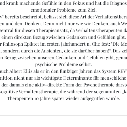
d krank machende Gefühle in den Fokus und hat die Diagno
emotionaler Probleme zum Ziel.
iv" bereits beschreibt, befasst sich diese Art der Verhaltensth
n und dem Denken. Denn nicht nur wie wir Denken, auch We
ntral für diesen Therapieansatz, da Verhaltenstherapeuten d
einen direkten Bezug zwischen Gedanken und Gefühlen gibt.
er Philosoph Epiktet im ersten Jahrhundert n. Chr. fest: "Die
 sondern durch die Ansichten, die sie darüber haben!“. Das zei
ten Bezug zwischen unseren Gedanken und Gefühlen gibt, genau
psychische Probleme selbst.
auch Albert Ellis als er in den fünfziger Jahren das System RE
gnition nicht nur als wichtigste Determinante für menschlich
, der damals eine aktiv-direkte Form der Psychotherapie darste
e kognitive Verhaltenstherapie, die während der sogenannten „
Therapeuten 10 Jahre später wieder aufgegriffen wurde.