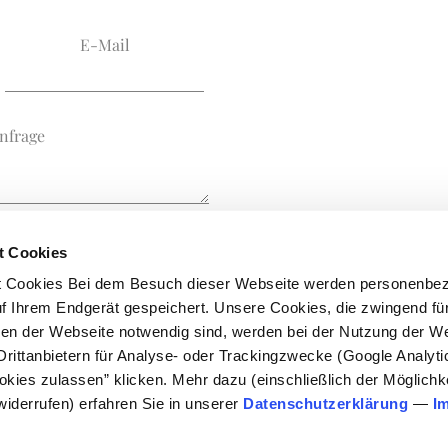
E-Mail
nfrage
t Cookies
t Cookies Bei dem Besuch dieser Webseite werden personenbe
uf Ihrem Endgerät gespeichert. Unsere Cookies, die zwingend für
onen der Webseite notwendig sind, werden bei der Nutzung der We
Drittanbietern für Analyse- oder Trackingzwecke (Google Analyt
 |
Psychotherapie Liederbach |
Psychotherapie Bad Soden |
Psychotherapie 
ookies zulassen” klicken. Mehr dazu (einschließlich der Möglichke
Psychotherapie Kriftel |
Psychotherapie Diedenbergen
widerrufen) erfahren Sie in unserer
Datenschutzerklärung
—
I