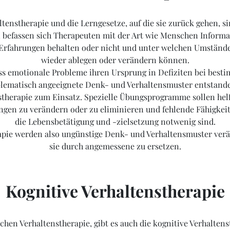
tenstherapie und die Lerngesetze, auf die sie zurück gehen, si
en befassen sich Therapeuten mit der Art wie Menschen Infor
 Erfahrungen behalten oder nicht und unter welchen Umständ
wieder ablegen oder verändern können.
ss emotionale Probleme ihren Ursprung in Defiziten bei bes
lematisch angeeignete Denk- und Verhaltensmuster entstanden
therapie zum Einsatz. Spezielle Übungsprogramme sollen helf
ngen zu verändern oder zu eliminieren und fehlende Fähigkeit
die Lebensbetätigung und -zielsetzung notwenig sind.
rapie werden also ungünstige Denk- und Verhaltensmuster verä
sie durch angemessene zu ersetzen.
Kognitive Verhaltenstherapie
en Verhaltenstherapie, gibt es auch die kognitive Verhalten