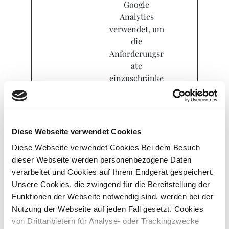
Google
Analytics
verwendet, um
die
Anforderungsr
ate
einzuschränke
n
_gid
Google
Registriert
1 Tag
eine eindeutige
ID, die
Diese Webseite verwendet Cookies
verwendet
Diese Webseite verwendet Cookies Bei dem Besuch
wird, um
dieser Webseite werden personenbezogene Daten
statistische
verarbeitet und Cookies auf Ihrem Endgerät gespeichert.
Daten dazu,
Unsere Cookies, die zwingend für die Bereitstellung der
wie der
Funktionen der Webseite notwendig sind, werden bei der
Besucher die
Nutzung der Webseite auf jeden Fall gesetzt. Cookies
Website nutzt,
von Drittanbietern für Analyse- oder Trackingzwecke