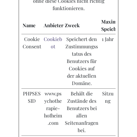
ohne diese Cookies nicht richtig
funktionieren.
Maximale
Name
Anbieter
Zweck
Speicherdauer
Cookie
Cookieb
Speichert den
1 Jahr
Consent
ot
Zustimmungss
tatus des
Benutzers für
Cookies auf
der aktuellen
Domäne.
PHPSES
www.ps
Behält die
Sitzu
SID
ychothe
Zustände des
ng
rapie-
Benutzers bei
hofheim
allen
.com
Seitenanfragen
bei.