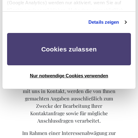
zu generieren.
(Google Analytics) werden nur aktiviert, wenn Sie auf
“Cookies zulassen” klicken. Mehr dazu (einschließlich
der Möglichkeit, die Einwilligungserklärung zu widerrufen)
Kontaktformular- und
Details zeigen
erfahren Sie in unserer
Datenschutzerklärung
—
Bewerbungsformular;
Impressum
.
Zwecke, für die wir
personenbezogene Daten
Cookies zulassen
verarbeiten; Rechtsgrundlage
und Kategorien für die
Verarbeitung
Nur notwendige Cookies verwenden
Treten Sie per E-Mail oder Kontaktformular
mit uns in Kontakt, werden die von Ihnen
gemachten Angaben ausschließlich zum
Zwecke der Bearbeitung Ihrer
Kontaktanfrage sowie für mögliche
Anschlussfragen verarbeitet.
Im Rahmen einer Interessenabwägung zur